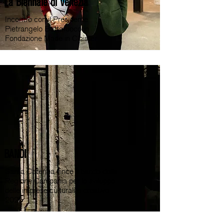
La Biennale di Venezia
Incontro con il Presidente
Pietrangelo Buttafuoco in
Fondazione Made in Cloister
BANDI
Santa Caterina vince il bando della
Regione Campania per lo sviluppo
delle imprese culturali e creative
2025