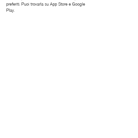
preferiti. Puoi trovarla su App Store e Google
Play.
Giorni e orari di apertura
da mercoledì a sabato: 11:00 - 19:00
domenica: 10:00 - 14:00
Fondazione
Mostre
Chiostro
Attività
LAB.oratorio
Visita
Refettorio
Sostienici
Fondazione Made in Cloister
Piazza Enrico De Nicola, 48
80135 - Napoli
081 18191601
info@madeincloister.it