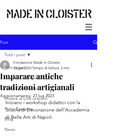
Post
Tutti i post
Fondazione Made in Cloister
Tutti i post
28 giu 2023
Tempo di lettura: 2 min
Imparare antiche
Interaction Napoli 2022
tradizioni artigianali
mostre al chiostro
Aggiornamento:
23 lug 2023
mostre al LAB.oratorio
Iniziano i workshop didattici con la 
Porta Capuana
Scuola di Decorazione dell'Accademia 
di Belle Arti di Napoli
Blog
News