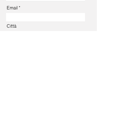
Email
Città
Accetto termini e condizioni
Iscriviti
© 2025 Fondazione Made in Cloister
Le tue preferenze
relative alla privacy