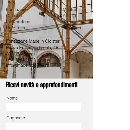
Fondazione
Mostre
Chiostro
Attività
LAB.oratorio
Visita
Refettorio
Sostienici
Fondazione Made in Cloister
Piazza Enrico De Nicola, 48
80135 - Napoli
081 18191601
info@madeincloister.it
Ricevi novità e approfondimenti
Nome
Cognome