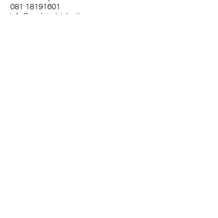
081 18191601
info@madeincloister.it
Ricevi novità e approfondimenti
Nome
Cognome
Email
Città
Accetto termini e condizioni
Iscriviti