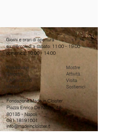
Giorni e orari di apertura
da mercoledì a sabato: 11:00 - 19:00
domenica: 10:00 - 14:00
Fondazione
Mostre
Chiostro
Attività
LAB.oratorio
Visita
Refettorio
Sostienici
Fondazione Made in Cloister
Piazza Enrico De Nicola, 48
80135 - Napoli
081 18191601
info@madeincloister.it